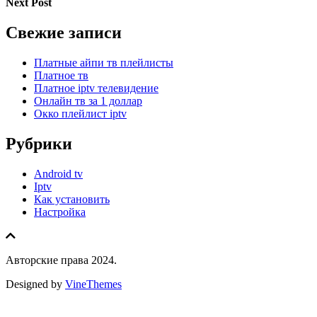
Next Post
Свежие записи
Платные айпи тв плейлисты
Платное тв
Платное iptv телевидение
Онлайн тв за 1 доллар
Окко плейлист iptv
Рубрики
Android tv
Iptv
Как установить
Настройка
Авторские права 2024.
Designed by
VineThemes