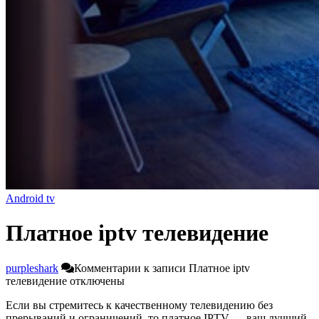
Android tv
Платное iptv телевидение
purpleshark
Комментарии
к записи Платное iptv
телевидение
отключены
Если вы стремитесь к качественному телевидению без
прерываний и ограничений, то платное IPTV — ваш лучший